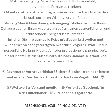
💜
Aura-Reinigung:
Streichen Sie durch Ihr Energiefeld, um
stagnierende Energie zu reinigen.
🕯
Manifestationsrituale:
Programmieren Sie Ihre Absichten in den
Kristall, um deren Wirkung zu verstärken.
🏡
Feng Shui & Haus-Energie-Reinigung:
Stellen Sie ihn in Ihrem
Zuhause oder an Ihrem Arbeitsplatz auf, um einen ausgeglichenen und
schützenden Energiefluss zu erhalten.
Erhöhen Sie Ihre spirituelle Reise mit diesem
kraftvollen und
wunderschön handgefertigten Aventurin Vogel Kristall
. Ob für
persönliche Heilung, Meditation oder professionelle Energiearbeit,
dieser Kristall ist ein Muss für alle, die nach
Balance, Klarheit und
Transformation
suchen.
🌟
Begrenzter Vorrat verfügbar! Sichern Sie sich Ihren noch heute
und erleben Sie die Kraft des Amethysts im Vogel-Schliff.
🌟
📦
Weltweiter Versand möglich
| 🎁
Perfektes Geschenk für
Kristallliebhaber
| 💯
Zufriedenheitsgarantie
REZENSIONEN (0)
SHIPPING & DELIVERY