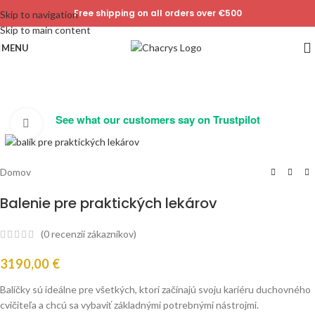
Free shipping on all orders over €500
Skip to navigation
Skip to main content
MENU
See what our customers say on Trustpilot
Click to enlarge
Domov
Balenie pre praktických lekárov
(
0
recenzií zákazníkov)
3190,00
€
Balíčky sú ideálne pre všetkých, ktorí začínajú svoju kariéru duchovného
cvičiteľa a chcú sa vybaviť základnými potrebnými nástrojmi.