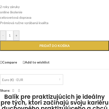
2 roky záruky
online školenie
celosvetová doprava
Prémiová ručne vyrábaná kvalita
-
+
PRIDAŤ DO KOŠÍKA
Compare
Add to wishlist
Euro (€) - EUR
Share:
Balík pre praktizujúcich je ideálny
pre tých, ktorí začínajú svoju kariéru
duchovného praktizujúceho a chcú