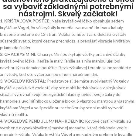
sa vybaviť základnými potrebnými
nástrojmi. Skvelý začiatok!
1. KRIŠTÁĽOVÁ POSTEĽ:
Naše kryštálové lôžko obsahuje sedem
kryštálov Vogel, čo sú kryštály kremeňa tvarované do tvaru kabaly,
brúsené a leštené do 12 strán. Vďaka tomuto tvaru dokážu kryštály
sústrediť svetlo, ktoré cez ne prechádza, a prenášať vibrácie kryštálov
priamo do čakier.
2. CHACRYS MINI:
Chacrys Mini poskytuje všetky priaznivé účinky
kryštálového lôžka. Keďže je malý, ľahšie sa s ním manipuluje: bol
navrhnutý na domáce použitie. Bez kryštálovej terapie sa nezaobídete
ani vtedy, keď ste vyčerpaní po dlhom náročnom dni.
3. VOGELOV KRYŠTÁL:
Predstavte si, že máte svoj vlastný Vogelov
kryštál a praktické znalosti, aby ste mohli kedykoľvek a v akejkoľvek
situácii vyrovnať svoje energetické hladiny, uviesť svoje čakry do
harmónie a uvoľniť hlboko uložené bloky. S vlastnou mantrou a vlastným
kryštálom Vogel a so špeciálnou technikou by ste si mohli vytvoriť
vlastnú realitu.
4. VOGELOVÉ PENDULUM/ NÁHRDELNÍK:
Kovové časti kryštálu sú
vyrobené z vysokokvalitnej masívnej mosadze, ktorá dokonale vedie
energiu kryštálu. Vďaka kryštálu Vogel a mosadzným prvkom je kyvadlo