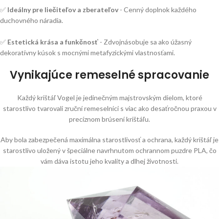
✅
Ideálny pre liečiteľov a zberateľov
- Cenný doplnok každého
duchovného náradia.
✅
Estetická krása a funkčnosť
- Zdvojnásobuje sa ako úžasný
dekoratívny kúsok s mocnými metafyzickými vlastnosťami.
Vynikajúce remeselné spracovanie
Každý krištáľ Vogel je jedinečným majstrovským dielom, ktoré
starostlivo tvarovali zruční remeselníci s viac ako desaťročnou praxou v
precíznom brúsení krištáľu.
Aby bola zabezpečená maximálna starostlivosť a ochrana, každý krištáľ je
starostlivo uložený v špeciálne navrhnutom ochrannom puzdre PLA, čo
vám dáva istotu jeho kvality a dlhej životnosti.