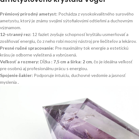
Prémiový prírodný ametyst:
Pochádza z vysokokvalitného surového
ametystu, ktorý je známy svojimi sýtofialovými odtieňmi a duchovným
významom.
12-stranný rez:
12 faziet zvyšuje schopnosť kryštálu usmerňovať a
zosilňovať energiu, čo z neho robí mocný nástroj pre liečiteľov a lekárov.
Presné ručné spracovanie:
Pre maximálny tok energie a estetickú
krásu je odborne vyleštená a vybrúsená.
Veľkosť a rozmery:
Dĺžka
: 7,5 cm a šírka: 2 cm
, čo je ideálna veľkosť
pre osobnú aj profesionálnu prácu s energiou.
Spojenie čakier:
Podporuje intuíciu, duchovné vedomie a jasnosť
myslenia
.