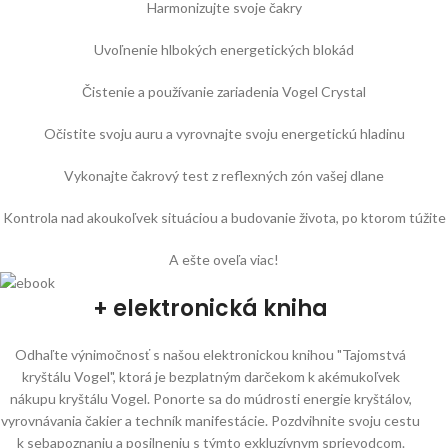
Harmonizujte svoje čakry
Uvoľnenie hlbokých energetických blokád
Čistenie a používanie zariadenia Vogel Crystal
Očistite svoju auru a vyrovnajte svoju energetickú hladinu
Vykonajte čakrový test z reflexných zón vašej dlane
Kontrola nad akoukoľvek situáciou a budovanie života, po ktorom túžite
A ešte oveľa viac!
+ elektronická kniha
Odhaľte výnimočnosť s našou elektronickou knihou "Tajomstvá
kryštálu Vogel", ktorá je bezplatným darčekom k akémukoľvek
nákupu kryštálu Vogel. Ponorte sa do múdrosti energie kryštálov,
vyrovnávania čakier a techník manifestácie. Pozdvihnite svoju cestu
k sebapoznaniu a posilneniu s týmto exkluzívnym sprievodcom.