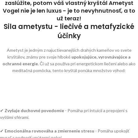
zaslúžite, potom váš vlastný kryštál Ametyst
Vogel nie je len luxus - je to nevyhnutnosť, a to
už teraz!
Sila ametystu - liečivé a metafyzické
účinky
Ametyst je jedným z najuctievanejších drahých kameňov vo svete
kryštálov, známy pre svoje hlboké
upokojujúce, vyrovnávajúce a
ochranné energie
. Či už sa používa pri energetickom liečení alebo ako
meditačná pomôcka, tento kryštál ponúka množstvo výhod:
✔
Zvyšuje duchovné povedomie
- Pomáha pri intuícii a prepojení s
vyššími sférami.
✔
Emocionálna rovnováha a zmiernenie stresu
- Pomáha upokojiť
myseľ a podporiť vnútorný pokoj.