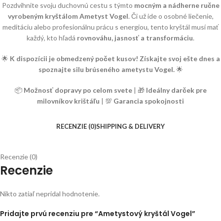
Pozdvihnite svoju duchovnú cestu s týmto
mocným a nádherne ručne
vyrobeným kryštálom Ametyst Vogel
. Či už ide o osobné liečenie,
meditáciu alebo profesionálnu prácu s energiou, tento kryštál musí mať
každý, kto hľadá
rovnováhu, jasnosť a transformáciu
.
🌟
K dispozícii je obmedzený počet kusov! Získajte svoj ešte dnes a
spoznajte silu brúseného ametystu Vogel.
🌟
📦
Možnosť dopravy po celom svete
| 🎁
Ideálny darček pre
milovníkov krištáľu
| 💯
Garancia spokojnosti
RECENZIE (0)
SHIPPING & DELIVERY
Recenzie (0)
Recenzie
Nikto zatiaľ nepridal hodnotenie.
Pridajte prvú recenziu pre “Ametystový kryštál Vogel”