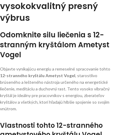
vysokokvalitný presný
výbrus
Odomknite silu liečenia s 12-
stranným kryštálom Ametyst
Vogel
Objavte vynikajúcu energiu a remeselné spracovanie tohto
12-stranného kryštálu Ametyst Vogel
, starostlivo
brúseného a lešteného nástroja určeného na energetické
liečenie, meditáciu a duchovný rast. Tento vysoko vibračný
kryštál je ideálny pre pracovníkov s energiou, zberateľov
kryštálov a všetkých, ktorí hľadajú hlbšie spojenie so svojím
vnútrom.
Vlastnosti tohto 12-stranného
ametystového kryštálu Vogel