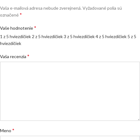
Vaša e-mailová adresa nebude zverejnená.
Vyžadované polia sú
*
označené
*
Vaše hodnotenie
1 z 5 hviezdičiek
2 z 5 hviezdičiek
3 z 5 hviezdičiek
4 z 5 hviezdičiek
5 z 5
hviezdičiek
*
Vaša recenzia
*
Meno