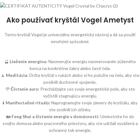
Ako používať kryštál Vogel Ametyst
Tento kryštál Vogel je univerzálny energetický nástroj a dá sa použiť
mnohými spôsobmi:
🔮
Liečenie energiou:
Nasmerujte energiu nasmerovaním zúženého
konca na konkrétne čakry alebo časti tela.
🧘
Meditácia:
Držte kryštál v rukách alebo si ho položte na čelo, aby ste
posilnili duchovné spojenie.
💜
Čistenie aury:
Prechádzajte cez svoje energetické pole, aby ste
vyčistili stagnujúcu energiu.
🕯
Manifestačné rituály:
Naprogramujte svoje zámery do kryštálu, aby
ste zosilnili ich účinky.
🏡
Feng Shui a čistenie energie v domácnosti:
Umiestnite ho do
svojho domova alebo pracovného priestoru, aby ste udržali vyvážený a
ochranný tok energie.