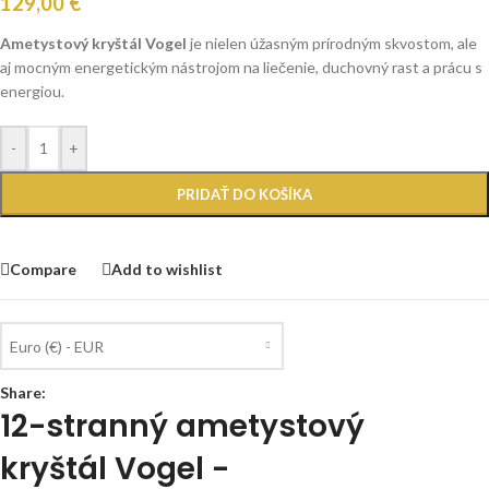
129,00
€
Ametystový kryštál Vogel
je nielen úžasným prírodným skvostom, ale
aj mocným energetickým nástrojom na liečenie, duchovný rast a prácu s
energiou.
-
+
PRIDAŤ DO KOŠÍKA
Compare
Add to wishlist
Euro (€) - EUR
Share:
12-stranný ametystový
kryštál Vogel -