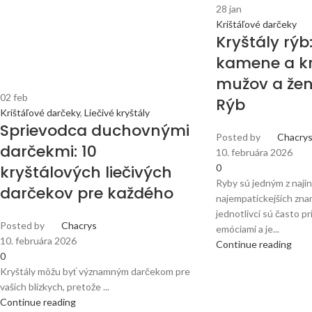
28
jan
Krištáľové darčeky
Kryštály rýb
kamene a kr
mužov a žen
02
feb
Rýb
Krištáľové darčeky
,
Liečivé kryštály
Sprievodca duchovnými
Posted by
Chacry
darčekmi: 10
10. februára 2026
kryštálových liečivých
0
Ryby sú jedným z najin
darčekov pre každého
najempatickejších znam
jednotlivci sú často p
Posted by
Chacrys
emóciami a je...
10. februára 2026
Continue reading
0
Kryštály môžu byť významným darčekom pre
vašich blízkych, pretože ...
Continue reading