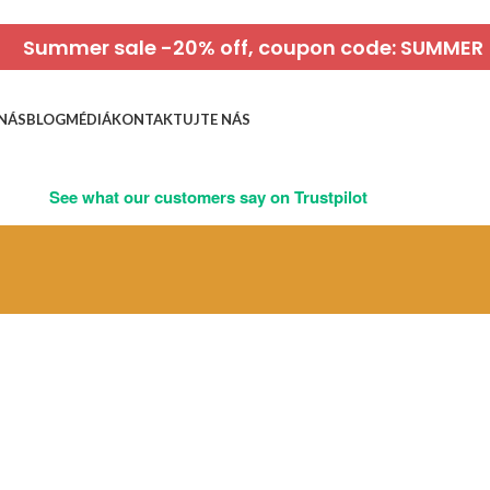
Summer sale -20% off, coupon code: SUMMER
NÁS
BLOG
MÉDIÁ
KONTAKTUJTE NÁS
See what our customers say on Trustpilot