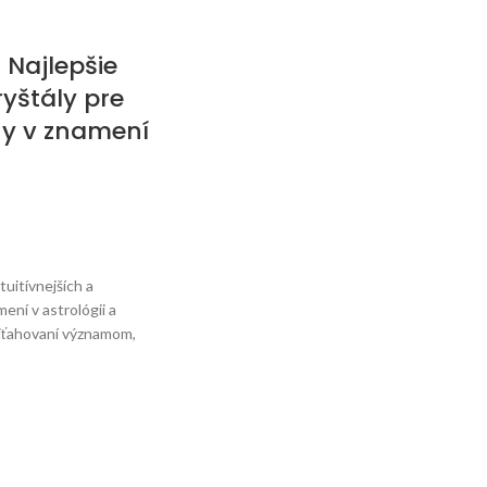
: Najlepšie
yštály pre
y v znamení
s
tuitívnejších a
ení v astrológii a
riťahovaní významom,