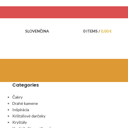
0
ITEMS
/
0,00
€
SLOVENČINA
Categories
Čakry
Drahé kamene
Inšpirácia
Krištáľové darčeky
Kryštály