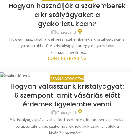
12
Hogyan használják a szakemberek
JÚL
a kristályágyakat a
gyakorlatukban?
0
Chacrys
Hogyan használják a wellness-szakemberek a kristályágyakat a
gyakorlatukban? A kristályágyakat egyre gyakrabban
alkalmazzák wellnes...
CONTINUE READING
CSAKRA GYÓGYÍTÁS
10
Hogyan válasszunk kristályágyat:
JÚL
6 szempont, amit vásárlás előtt
érdemes figyelembe venni
0
Chacrys
A kristályágy kiválasztása fontos döntés, különösen azoknak a
terapeutáknak és szakembereknek, akik szakmai célokra
kívánják használni....