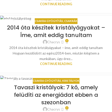
CONTINUE READING
CSAKRA GYÓGYÍTÁS
,
CSAKRÁK
07
2014 óta készítek kristályágyakat –
JÚL
Íme, amit eddig tanultam
0
Chacrys
2014 óta készítek kristályágyakat – íme, amit eddig tanultam
Hogyan kezdődött az egész2014-ben, miután kiégtem a
munkában, úgy érez...
CONTINUE READING
CSAKRA GYÓGYÍTÁS
,
KRISTÁLYOK
05
Tavaszi kristályok: 7 kő, amely
ÁPR
felüdíti az energiádat ebben a
szezonban
0
Chacrys