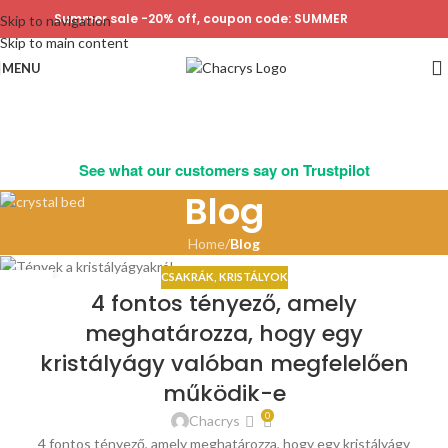
Summer sale -20% off, coupon code: SUMMER
Skip to navigation
Skip to main content
MENU
See what our customers say on Trustpilot
Blog
Home
/
Blog
CSAKRÁK
,
KRISTÁLYOK
21
4 fontos tényező, amely
JÚL
meghatározza, hogy egy
kristályágy valóban megfelelően
működik-e
0
Chacrys
4 fontos tényező, amely meghatározza, hogy egy kristályágy