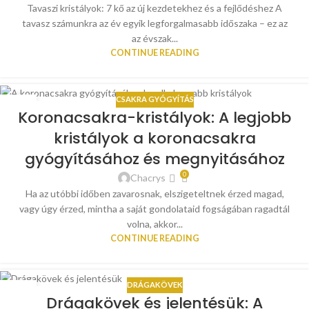
Tavaszi kristályok: 7 kő az új kezdetekhez és a fejlődéshez A
tavasz számunkra az év egyik legforgalmasabb időszaka – ez az
az évszak...
CONTINUE READING
CSAKRA GYÓGYÍTÁS
05
Koronacsakra-kristályok: A legjobb
ÁPR
kristályok a koronacsakra
gyógyításához és megnyitásához
0
Chacrys
Ha az utóbbi időben zavarosnak, elszigeteltnek érzed magad,
vagy úgy érzed, mintha a saját gondolataid fogságában ragadtál
volna, akkor...
CONTINUE READING
DRÁGAKÖVEK
02
Drágakövek és jelentésük: A
FEBR