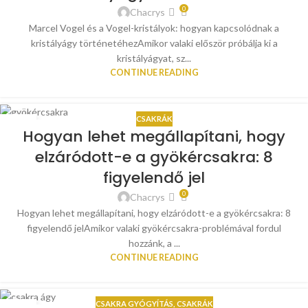
0
Chacrys
Marcel Vogel és a Vogel-kristályok: hogyan kapcsolódnak a
kristályágy történetéhezAmikor valaki először próbálja ki a
kristályágyat, sz...
CONTINUE READING
CSAKRÁK
15
Hogyan lehet megállapítani, hogy
JÚL
elzáródott-e a gyökércsakra: 8
figyelendő jel
0
Chacrys
Hogyan lehet megállapítani, hogy elzáródott-e a gyökércsakra: 8
figyelendő jelAmikor valaki gyökércsakra-problémával fordul
hozzánk, a ...
CONTINUE READING
CSAKRA GYÓGYÍTÁS
,
CSAKRÁK