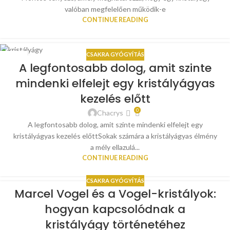
valóban megfelelően működik-e
CONTINUE READING
CSAKRA GYÓGYÍTÁS
19
A legfontosabb dolog, amit szinte
JÚL
mindenki elfelejt egy kristályágyas
kezelés előtt
0
Chacrys
A legfontosabb dolog, amit szinte mindenki elfelejt egy
kristályágyas kezelés előttSokak számára a kristályágyas élmény
a mély ellazulá...
CONTINUE READING
CSAKRA GYÓGYÍTÁS
Marcel Vogel és a Vogel-kristályok:
hogyan kapcsolódnak a
kristályágy történetéhez