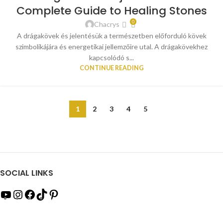
Complete Guide to Healing Stones
0
Chacrys
A drágakövek és jelentésük a természetben előforduló kövek
szimbolikájára és energetikai jellemzőire utal. A drágakövekhez
kapcsolódó s...
CONTINUE READING
1
2
3
4
5
SOCIAL LINKS