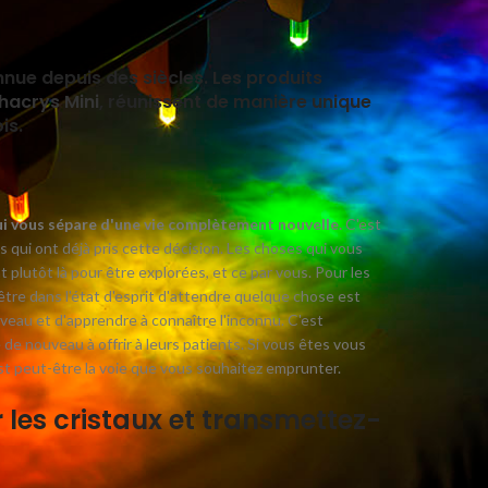
Guérison 
Inspirati
Non classi
nnue depuis des siècles. Les produits
Pierres p
hacrys Mini
, réunissent de manière unique
Recent
is.
 qui vous sépare d'une vie complètement nouvelle.
C'est
ns qui ont déjà pris cette décision. Les choses qui vous
 plutôt là pour être explorées, et ce par vous. Pour les
, être dans l'état d'esprit d'attendre quelque chose est
au et d'apprendre à connaître l'inconnu. C'est
e nouveau à offrir à leurs patients. Si vous êtes vous
est peut-être la voie que vous souhaitez emprunter.
r les cristaux et transmettez-