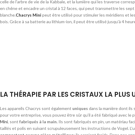
celle de l'arbre de vie de la Kabbale, et la lumière qui les traverse corr
en chêne et encadre un cristal à 12 faces, qui peut transmettre les sept
blanche.
Chacrys Mini
peut être utilisé pour stimuler les méridiens et le
bois.
Grâce à sa batterie au lithium-ion, il peut être utilisé jusqu'à 4 he
LA THÉRAPIE PAR LES CRISTAUX LA PLUS
Les appareils Chacrys sont également
uniques
dans la manière dont ils
pour votre entreprise, vous pouvez être sûr qu'il a été fabriqué avec le p
Mini
, sont
fabriqués à la main.
Ils sont fabriqués en pin, un matériau faci
taillés et polis en suivant scrupuleusement les instructions de Vogel.
L'u
comportent aucune pièce métallique
: ils seraient froids.
Dans nos appa