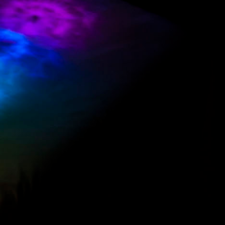
des chakras
on
fié(e)
récieuses
 Comments