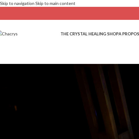
Skip to navigation
Skip to main content
THE CRYSTAL HEALING SHOP
A PROPOS
Blog
Home
/
Non classifié(e)
Non classifié(e)
Thérapie par les cristaux : Fait
remarquable de la thérapie par l
Posted by
Chacrys
12 avril 2025