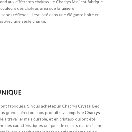
espond aux différents chakras. Le Chacrys Mini est fabriqué
 couleurs des chakras ainsi que la lumière
s zones réflexes.
Il est livré dans une élégante boîte en
ures avec une seule charge.
 UNIQUE
 sont fabriqués. Si vous achetez un Chacrys Crystal Bed
lus grand soin :
tous nos produits, y compris le
Chacrys
le à travailler mais durable, et en cristaux qui ont été
ne des caractéristiques uniques de ces lits est qu'ils
ne
reils, nous combinons la technologie moderne et les