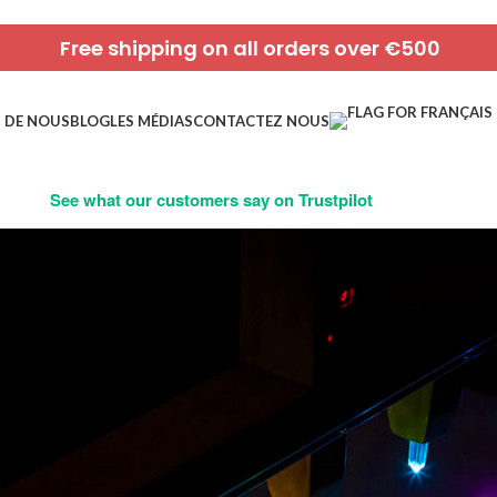
Free shipping on all orders over €500
 DE NOUS
BLOG
LES MÉDIAS
CONTACTEZ NOUS
See what our customers say on Trustpilot
Catego
es le voyage unique et
Cadeaux e
es cristaux !
Chakras
Cristaux
Cristaux 
Cristaux 
Guérison 