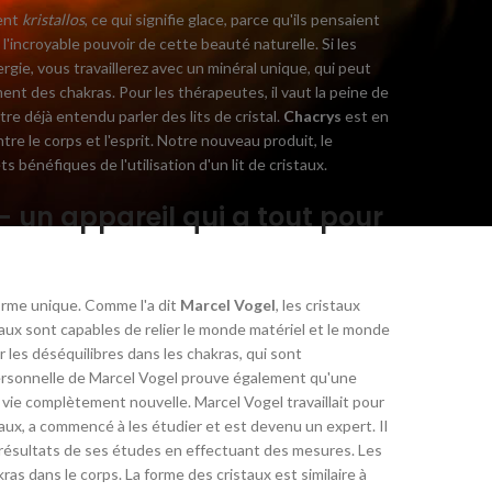
rent
kristallos
, ce qui signifie glace, parce qu'ils pensaient
'incroyable pouvoir de cette beauté naturelle. Si les
nergie, vous travaillerez avec un minéral unique, qui peut
nt des chakras. Pour les thérapeutes, il vaut la peine de
tre déjà entendu parler des lits de cristal.
Chacrys
est en
re le corps et l'esprit.
Notre nouveau produit, le
 bénéfiques de l'utilisation d'un lit de cristaux.
 - un appareil qui a tout pour
orme unique. Comme l'a dit
Marcel Vogel
, les cristaux
taux sont capables de relier le monde matériel et le monde
r les déséquilibres dans les chakras, qui sont
e personnelle de Marcel Vogel prouve également qu'une
 vie complètement nouvelle. Marcel Vogel travaillait pour
raux, a commencé à les étudier et est devenu un expert.
Il
s résultats de ses études en effectuant des mesures. Les
ras dans le corps.
La forme des cristaux est similaire à