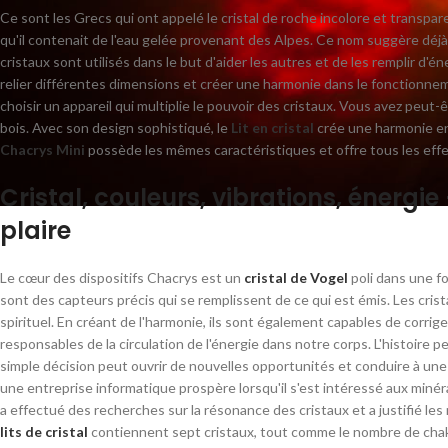
Ce sont les Grecs qui ont appelé le cristal de roche incolore et transpa
qu'il contenait de l'eau gelée provenant des Alpes. Ce nom suggère déjà l
cristaux sont utilisés dans le but d'aider les autres et de les remplir d'é
relier différentes dimensions et créer une harmonie dans le fonctionneme
choisir un appareil qui multiplie le pouvoir des cristaux. Vous avez peut-ê
bois.
Avec son design sophistiqué, le
Lit en cristal
crée une harmonie ent
Chacrys Mini
possède les mêmes caractéristiques et offre tous les effets
Cristal, couleurs, vibrations, énergie
plaire
Le cœur des dispositifs Chacrys est un
cristal de Vogel
poli dans une f
sont des capteurs précis qui se remplissent de ce qui est émis. Les cris
spirituel. En créant de l'harmonie, ils sont également capables de corrige
responsables de la circulation de l'énergie dans notre corps. L'histoir
simple décision peut ouvrir de nouvelles opportunités et conduire à une
une entreprise informatique prospère lorsqu'il s'est intéressé aux miné
a effectué des recherches sur la résonance des cristaux et a justifié le
lits de cristal
contiennent sept cristaux, tout comme le nombre de chak