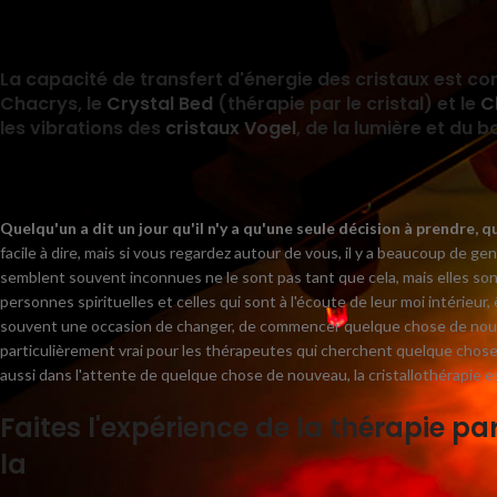
On 2 mars 2025
0
La capacité de transfert d'énergie des cristaux est co
Chacrys, le
Crystal Bed
(thérapie par le cristal) et le
C
les vibrations des
cristaux Vogel
, de la lumière et du bo
Quelqu'un a dit un jour qu'il n'y a qu'une seule décision à prendre,
facile à dire, mais si vous regardez autour de vous, il y a beaucoup de ge
semblent souvent inconnues ne le sont pas tant que cela, mais elles sont
personnes spirituelles et celles qui sont à l'écoute de leur moi intérieur
souvent une occasion de changer, de commencer quelque chose de nouve
particulièrement vrai pour les thérapeutes qui cherchent quelque chose d
aussi dans l'attente de quelque chose de nouveau, la cristallothérapie 
Faites l'expérience de la thérapie pa
la