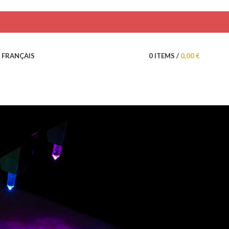
0
ITEMS
/
0,00
€
FRANÇAIS
ries
n cristal
Bienveillants
de guérison
des chakras